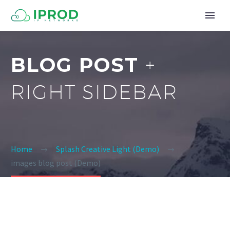
BLOG POST
+
RIGHT SIDEBAR
Home
Splash Creative Light (Demo)
images blog post (Demo)