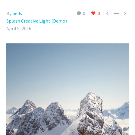



By
beds
0
0
Splash Creative Light (Demo)
April 5, 2016