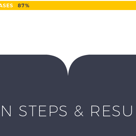
ASES
87%
N STEPS & RES