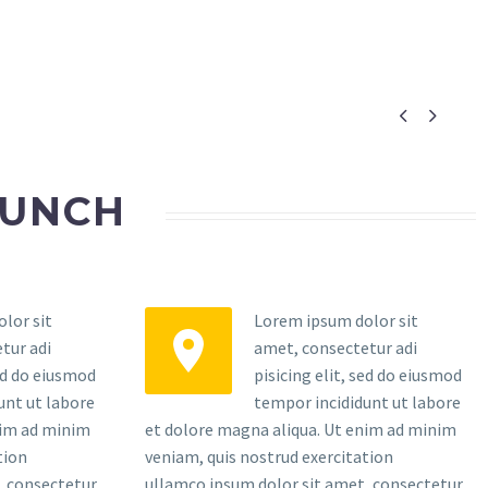


AUNCH
lor sit
Lorem ipsum dolor sit


tur adi
amet, consectetur adi
sed do eiusmod
pisicing elit, sed do eiusmod
unt ut labore
tempor incididunt ut labore
nim ad minim
et dolore magna aliqua. Ut enim ad minim
tion
veniam, quis nostrud exercitation
, consectetur
ullamco ipsum dolor sit amet, consectetur