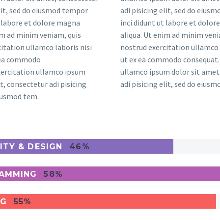
elit, sed do eiusmod tempor
adi pisicing elit, sed do eius
t labore et dolore magna
inci didunt ut labore et dolo
im ad minim veniam, quis
aliqua. Ut enim ad minim veni
itation ullamco laboris nisi
nostrud exercitation ullamco 
x ea commodo
ut ex ea commodo consequat. 
xercitation ullamco ipsum
ullamco ipsum dolor sit amet
t, consectetur adi pisicing
adi pisicing elit, sed do eius
eiusmod tem.
ITY & DESIGN
46%
AMMING
58%
NG
55%