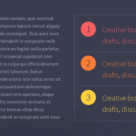
inim veniam, quis nostrud
ullamco laboris nisi ut aliquip
1
Creative bra
o consequat. Duis aute irure
drafts, disc
ehenderit in voluptate velit
olore eu fugiat nulla pariatur.
nt occaecat cupidatat non
2
Creative bra
 in culpa qui officia deserunt
d est laborum. Sed ut
drafts, disc
unde omnis iste natus error sit
accusantium doloremque
totam rem aperiam, eaque
3
Creative bra
llo inventore veritatis et
drafts, disc
cto beatae vitae dicta
nderit in voluptate velit esse.