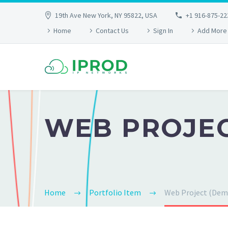
19th Ave New York, NY 95822, USA
+1 916-875-22
Home
Contact Us
Sign In
Add More
WEB PROJEC
Home
Portfolio Item
Web Project (Dem