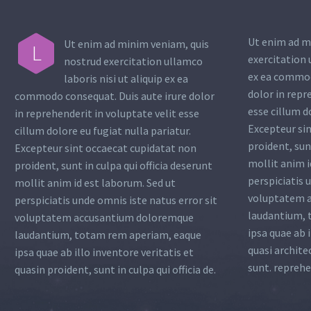
Ut enim ad m
Ut enim ad minim veniam, quis
L
exercitation 
nostrud exercitation ullamco
ex ea commod
laboris nisi ut aliquip ex ea
dolor in repr
commodo consequat. Duis aute irure dolor
esse cillum d
in reprehenderit in voluptate velit esse
Excepteur si
cillum dolore eu fugiat nulla pariatur.
proident, sunt
Excepteur sint occaecat cupidatat non
mollit anim i
proident, sunt in culpa qui officia deserunt
perspiciatis 
mollit anim id est laborum. Sed ut
voluptatem 
perspiciatis unde omnis iste natus error sit
laudantium, 
voluptatem accusantium doloremque
ipsa quae ab i
laudantium, totam rem aperiam, eaque
quasi archite
ipsa quae ab illo inventore veritatis et
sunt. reprehe
quasin proident, sunt in culpa qui officia de.