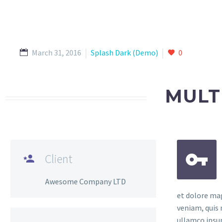
March 31, 2016
Splash Dark (Demo)
0
MULT


Client

Awesome Company LTD
et dolore ma
veniam, quis 
ullamco ipsu