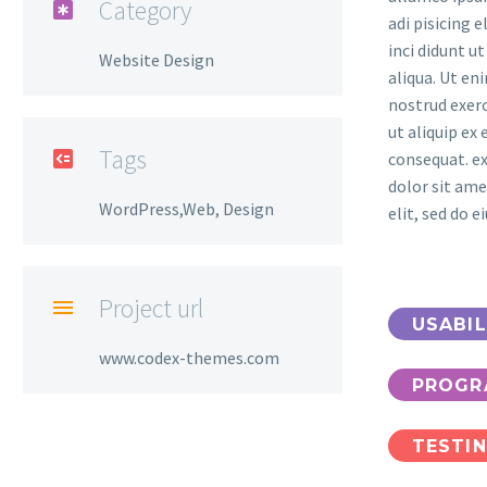
Category

adi pisicing 
inci didunt u
Website Design
aliqua. Ut en
nostrud exerc
ut aliquip e
Tags

consequat. e
dolor sit ame
WordPress,Web, Design
elit, sed do 
Project url

USABIL
www.codex-themes.com
PROGR
TESTI