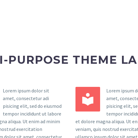
I-PURPOSE THEME L
Lorem ipsum dolor sit
Lorem ipsum do


amet, consectetur adi
amet, consecte
pisicing elit, sed do eiusmod
pisicing elit, 
tempor incididunt ut labore
tempor incidid
gna aliqua. Ut enim ad minim
et dolore magna aliqua. Ut e
nostrud exercitation
veniam, quis nostrud exercita
m dolor sit amet, consectetur
ullamco ipsum dolor sit amet