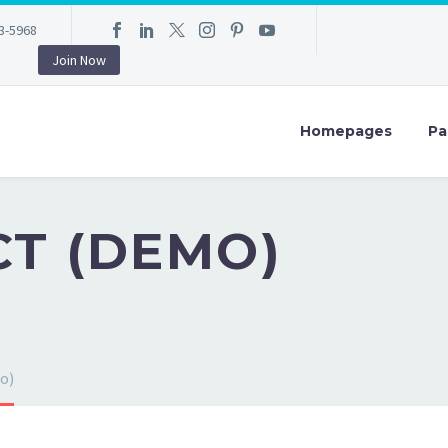
3-5968
Join Now
Homepages
Pa
T (DEMO)
o)